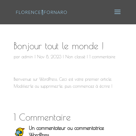
Bonjour tout le monde !
par
admin
|
Nov 8, 2023
|
Non classé
|
1 commentaire
Bienvenue sur WordPress. Ceci est votre premier article.
Modifiez-le ou supprimez-le, puis commencez à écrire !
1 Commentaire
Un commentateur ou commentatrice
WordPress